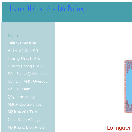
Home
Tiểu Sử Mỹ Khê
Vi Trí Mỹ Khê ĐN
Hương Ước L.M.K.
Hương Phong L.M.K.
Sắc Phong Quốc Triều
Con Dân M.K. Oversea
Sổ Lưu Niệm
Qủy Tương Trợ
M.K.Video Services
Mỹ Khê của Ta ơi !
Cúng Khấn Vái Lạy
Lời người 
My Khê & Biển Photo