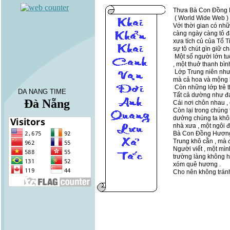
Thưa Bà Con Đồng H
( World Wide Web )
Với thời gian có nhữ
càng ngày càng tô đậ
xưa tích củ của Tổ T
sự tô chút gìn giữ c
Một số người lớn tu
, một thuở thanh bình
Lớp Trung niên như
mà cả hoa và mộng b
Còn những lớp trẻ t
DA NANG TIME
Tất cả dường như đ
Đà Nẵng
Cái nơi chôn nhau , c
Còn lại trong chúng 
dưởng chúng ta khôn 
nhà xưa , một ngôi đ
Bà Con Đồng Hương 
Trung khô cằn , mà đ
Người viết , một mìn
trường làng không h
xóm quê hương .
Cho nên không trán