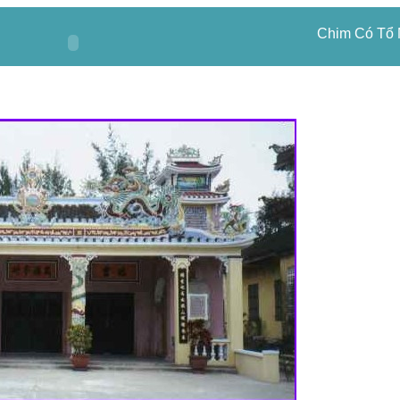
​Chim Có Tổ