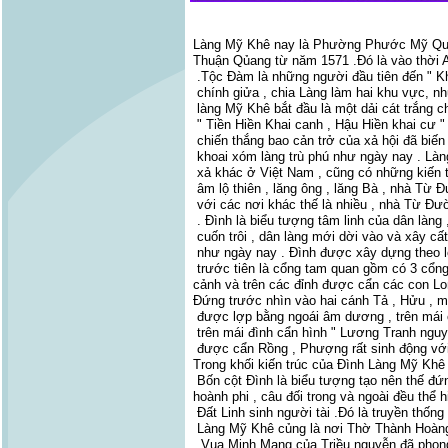
Làng Mỹ Khê nay là Phường Phước Mỹ Quận
Thuận Qủang từ năm 1571 .Đó là vào thời
.Tộc Đàm là những người đầu tiên đến " Kh
chính giửa , chia Làng làm hai khu vực, n
làng Mỹ Khê bắt đầu là một dải cát trắng c
" Tiền Hiền Khai canh , Hậu Hiền khai cư "
chiến thắng bao cản trở của xả hội đã biến
khoai xóm làng trù phú như ngày nay . Làn
xả khác ở Việt Nam , cũng có những kiến 
âm lộ thiên , lăng ông , lăng Bà , nhà T
với các nơi khác thế là nhiều , nhà Từ Đườ
. Đình là biểu tượng tâm linh của dân làn
cuốn trôi , dân làng mới dời vào và xây cấ
như ngày nay . Đình được xây dựng theo lối
trước tiên là cổng tam quan gồm có 3 cổng
cảnh và trên các đỉnh được cẩn các con Lon
Đứng trước nhìn vào hai cánh Tả , Hửu , m
được lợp bằng ngoái âm dương , trên mái có
trên mái đình cẩn hình " Lương Tranh nguy
được cẩn Rồng , Phượng rất sinh động với h
Trong khối kiến trúc của Đình Làng Mỹ Khê 
Bốn cột Đình là biểu tượng tạo nên thế đ
hoành phi , câu đối trong và ngoài đều thể
Đất Linh sinh người tài .Đó là truyền thố
Làng Mỹ Khê củng là nơi Thờ Thành Hoàng
. Vua Minh Mạng của Triều nguyễn đã phon