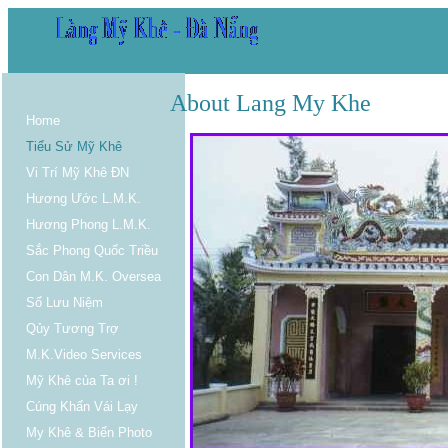
About Lang My Khe
Home
Tiểu Sử Mỹ Khê
Vi Trí Mỹ Khê ĐN
Hương Ước L.M.K.
Hương Phong L.M.K.
Sắc Phong Quốc Triều
Con Dân M.K. Oversea
Sổ Lưu Niệm
Qủy Tương Trợ
M.K.Video Services
Mỹ Khê của Ta ơi !
Cúng Khấn Vái Lạy
My Khê & Biển Photo