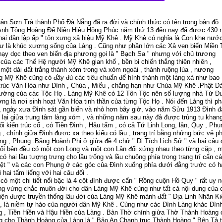
 Sơn Trà thành Phố Đà Nẵng đã ra đời và chính thức có tên trong bản đồ
 Anh Tông Hoàng Đế Niên Hiệu Hồng Phúc năm thứ 13 đến nay đã được 430
ai dân lập ấp " tôn xưng xả hiệu Mỹ Khê . Mỹ Khê có nghỉa là Con khe nướ
hư là khúc xương sống của Làng . Cũng như phần lớn các Xả ven biển Miền T
hạy dọc theo ven biển địa phương gọi là " Bạch Sa " nhưng với chủ trương
 của các Thế Hệ người Mỹ Khê gian khổ , bền bỉ chiến thắng thiên nhiên ,
 một dải đất trắng thành xóm trong và xóm ngoài , thành ruộng lúa , nương
g Mỹ Khê cũng có đầy đủ các tiêu chuẩn để hình thành một làng xả như bao
trúc Văn Hóa như Đình , Chùa , Miểu , chẳng hạn như Chùa Mỹ Khê .Phật Đ
ừ Đường của các Tộc Họ . Làng Mỹ Khê có 12 Tôn Tộc nên số lượng nhà Từ 
ng là nơi sinh hoạt Văn Hóa tinh thần của từng Tộc Họ . Nói đến Làng thì ph
g , ngày xưa Đình sát gần biển và nhỏ hơn bây giờ, vào năm Sửu 1913 Đình đ
t lại giửa trung tâm làng xóm , và những năm sau này đả được trùng tu khang 
 kiến trúc cổ , có Tiền Đình , Hậu tẩm , có cả Tứ Linh Long, lân, Quy , Phụ
 , chính giửa Đình được xạ theo kiểu có lầu , trang trí bằng nhửng bức vẻ 
g , Phụng .Bảng Hoành Phi ở giửa đề 4 chử " Di Tích Lịch Sử " và hai câu đ
ổi bên đều có một con Long và một con Lân đối xứng nhau theo từng cặp , m
 hai lầu tượng trưng cho lầu trống và lầu chuông phía trong trang trí cẩn cá
ệt " và các con Phụng ở các góc của Đình xuống phía dưới đằng trước có hai
ai tấm liểng với hai câu đối .
có một chi tiết nổi bậc là 4 cột đình được cẩn " Rồng cuộn Hồ Quy " rất uy n
ứng vửng chắc muôn đời cho dân Làng Mỹ Khê củng như tất cả nội dung của
 hiện được truyền thống lâu đời của Làng Mỹ Khê mảnh đất " Địa Linh Nhân Ki
ng , là niềm tự hào của người dân Mỹ Khê . Củng như các Đình Làng khác Đìn
 , Tiền Hiền và Hậu Hiền của Làng . Bàn Thờ chính giửa Thờ Thành Hoàng
g cho Thành Hoàng của Làng là " Bảo An Chanh truc Thành Hoàng " Bên Tả 