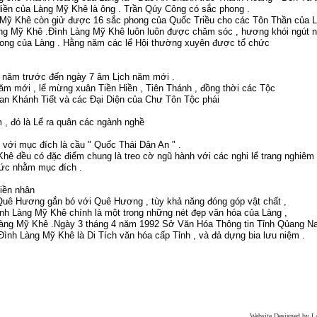
iền của Làng Mỹ Khê là ông . Trần Qúy Công có sắc phong .
ời Mỹ Khê còn giử được 16 sắc phong của Quốc Triều cho các Tôn Thần của L
ng Mỹ Khê .Đình Làng Mỹ Khê luôn luôn được chăm sóc , hương khói ngút 
ong của Làng . Hằng năm các lể Hội thường xuyên được tổ chức
 năm trước đến ngày 7 âm Lịch năm mới .
ăm mới , lể mừng xuân Tiền Hiền , Tiên Thánh , đồng thời các Tộc
Ban Khánh Tiết và các Đại Diện của Chư Tôn Tộc phái
, đó là Lể ra quân các ngành nghề
với mục đích là cầu " Quốc Thái Dân An " .
hê đều có đặc điểm chung là treo cờ ngũ hành với các nghi lể trang nghiêm
chức nhằm mục đích .
Tiền nhân
uê Hương gắn bó với Quê Hương , tùy khả năng đóng góp vật chất ,
nh Làng Mỹ Khê chính là một trong những nét đẹp văn hóa của Làng ,
n Làng Mỹ Khê .Ngày 3 tháng 4 năm 1992 Sở Văn Hóa Thông tin Tỉnh Qủang 
ình Làng Mỹ Khê là Di Tích văn hóa cấp Tỉnh , và đả dựng bia lưu niệm .
Website Designed
by L