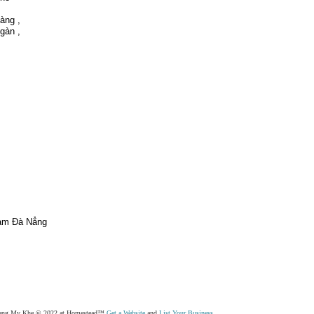
àng ,
ngàn ,
Nam Đà Nẳng
ang My Khe © 2022 at Homestead™
Get a Website
and
List Your Business