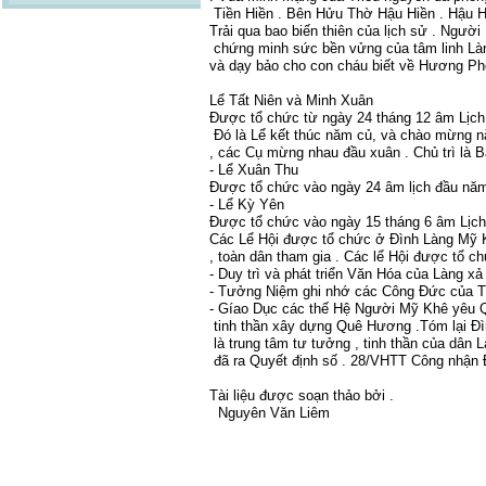
Tiền Hiền . Bên Hửu Thờ Hậu Hiền . Hậu H
Trải qua bao biến thiên của lịch sử . Ngư
chứng minh sức bền vửng của tâm linh Là
và dạy bảo cho con cháu biết về Hương Ph
​Lể Tất Niên và Minh Xuân
Được tổ chức từ ngày 24 tháng 12 âm Lịch
Đó là Lể kết thúc năm củ, và chào mừng n
, các Cụ mừng nhau đầu xuân . Chủ trì là 
- Lể Xuân Thu
Được tổ chức vào ngày 24 âm lịch đầu năm 
- Lể Kỳ Yên
Được tổ chức vào ngày 15 tháng 6 âm Lịch 
Các Lể Hội được tổ chức ở Đình Làng Mỹ K
, toàn dân tham gia . Các lể Hội được tổ 
- Duy trì và phát triển Văn Hóa của Làng xả
- Tưởng Niệm ghi nhớ các Công Đức của 
- Gíao Dục các thế Hệ Người Mỹ Khê yêu Q
tinh thần xây dựng Quê Hương .Tóm lại Đì
là trung tâm tư tưởng , tinh thần của dâ
đã ra Quyết định số . 28/VHTT Công nhận Đ
Tài liệu được soạn thảo bởi .
Nguyên Văn Liêm